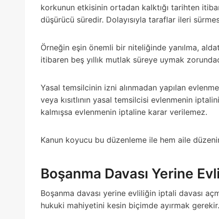
korkunun etkisinin ortadan kalktığı tarihten iti
düşürücü süredir. Dolayısıyla taraflar ileri sürm
Örneğin eşin önemli bir niteliğinde yanılma, al
itibaren beş yıllık mutlak süreye uymak zorundad
Yasal temsilcinin izni alınmadan yapılan evlenm
veya kısıtlının yasal temsilcisi evlenmenin iptal
kalmışsa evlenmenin iptaline karar verilemez.
Kanun koyucu bu düzenleme ile hem aile düzenin
Boşanma Davası Yerine Evlil
Boşanma davası yerine evliliğin iptali davası 
hukuki mahiyetini kesin biçimde ayırmak gerekir