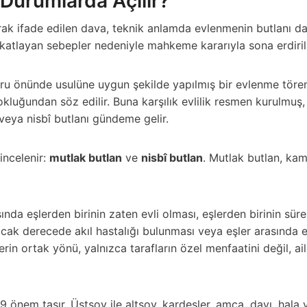
i Durumlarda Açılır?
rak ifade edilen dava, teknik anlamda evlenmenin butlanı d
sakatlayan sebepler nedeniyle mahkeme kararıyla sona erdiri
u önünde usulüne uygun şekilde yapılmış bir evlenme töreni 
n yokluğundan söz edilir. Buna karşılık evlilik resmen kurulmu
veya nisbî butlanı gündeme gelir.
 incelenir:
mutlak butlan
ve
nisbî butlan
. Mutlak butlan, kam
nda eşlerden birinin zaten evli olması, eşlerden birinin sü
acak derecede akıl hastalığı bulunması veya eşler arasında
lerin ortak yönü, yalnızca tarafların özel menfaatini değil, 
nem taşır. Üstsoy ile altsoy, kardeşler, amca, dayı, hala v