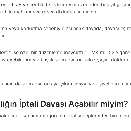
baren altı ay ve her hâlde evlenmenin üzerinden beş yıl geçm
ese bile mahkemece re’sen dikkate alınmalıdır.
datma veya korkutma sebebiyle açılacak davada, davacı eş h
ır.
elerde ise özel bir düzenleme mevcuttur. TMK m. 153’e göre
ini isteyebilir. Ancak küçük sonradan on sekiz yaşını doldurm
i hem de sonradan ortaya çıkan sosyal ve kişisel durumlar
iğin İptali Davası Açabilir miyim?
açmak ancak kanunda öngörülen iptal sebeplerinden biri me
.