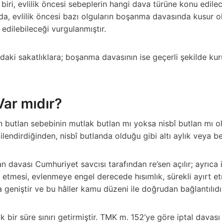
iri, evlilik öncesi sebeplerin hangi dava türüne konu edilec
ında, evlilik öncesi bazı olguların boşanma davasında kusur 
 edilebileceği vurgulanmıştır.
ındaki sakatlıklara; boşanma davasının ise geçerli şekilde ku
 Var mıdır?
an butlan sebebinin mutlak butlan mı yoksa nisbî butlan mı o
gilendirdiğinden, nisbî butlanda olduğu gibi altı aylık veya 
davası Cumhuriyet savcısı tarafından re’sen açılır; ayrıca il
am etmesi, evlenmeye engel derecede hısımlık, sürekli ayırt
 geniştir ve bu hâller kamu düzeni ile doğrudan bağlantılıdı
k bir süre sınırı getirmiştir. TMK m. 152’ye göre iptal davas