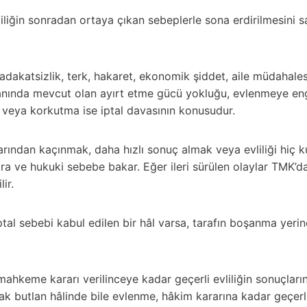
iliğin sonradan ortaya çıkan sebeplerle sona erdirilmesini sağl
adakatsizlik, terk, hakaret, ekonomik şiddet, aile müdahalesi, 
ında mevcut olan ayırt etme gücü yokluğu, evlenmeye engel
a veya korkutma ise iptal davasının konusudur.
arından kaçınmak, daha hızlı sonuç almak veya evliliği hiç 
 ve hukuki sebebe bakar. Eğer ileri sürülen olaylar TMK’da 
ir.
tal sebebi kabul edilen bir hâl varsa, tarafın boşanma yerin
 mahkeme kararı verilinceye kadar geçerli evliliğin sonuçlar
ak butlan hâlinde bile evlenme, hâkim kararına kadar geçerli 