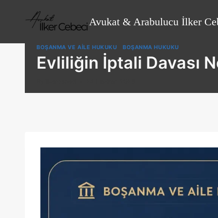
Skip
to
Avukat & Arabulucu İlker Ce
content
BOŞANMA VE AILE HUKUKU
|
BOŞANMA HUKUKU
Evliliğin İptali Davası 
By
ilkercebeci
24 Haziran 2026