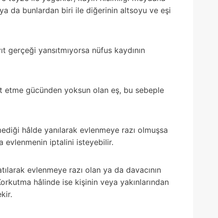
 ya da bunlardan biri ile diğerinin altsoyu ve eşi
yıt gerçeği yansıtmıyorsa nüfus kaydının
yırt etme gücünden yoksun olan eş, bu sebeple
mediği hâlde yanılarak evlenmeye razı olmuşsa
evlenmenin iptalini isteyebilir.
tılarak evlenmeye razı olan ya da davacının
 Korkutma hâlinde ise kişinin veya yakınlarından
kir.