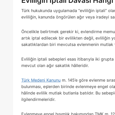
Evliliğin İptali Davası Hang
Türk hukukunda uygulamada “evliliğin iptali” ola
evliliğin, kanunda öngörülen ağır veya iradeyi 
Öncelikle belirtmek gerekir ki, evlendirme memur
artık iptal edilecek bir evlilikten değil, evliliği
sakatlıklardan biri mevcutsa evlenmenin mutlak 
Evliliğin iptali sebepleri esas itibarıyla iki grupta
mevcut olan ağır sakatlık hâlleridir.
Türk Medeni Kanunu
m. 145’e göre evlenme sırası
bulunması, eşlerden birinde evlenmeye engel ol
hâlinde evlilik mutlak butlanla batıldır. Bu sebep
ilgilendirmeleridir.
Evlenmeye engel hısımlık bakımından TMK m. 129 ö