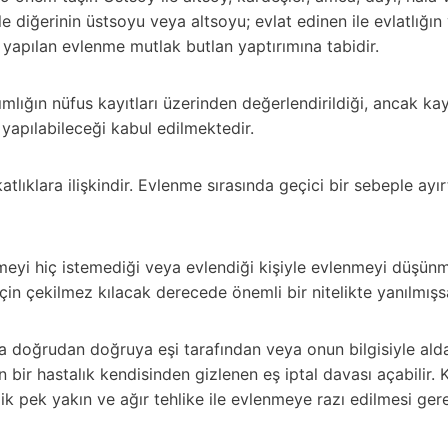
ile diğerinin üstsoyu veya altsoyu; evlat edinen ile evlatlığın
yapılan evlenme mutlak butlan yaptırımına tabidir.
lığın nüfus kayıtları üzerinden değerlendirildiği, ancak ka
 yapılabileceği kabul edilmektedir.
atlıklara ilişkindir. Evlenme sırasında geçici bir sebeple a
eyi hiç istemediği veya evlendiği kişiyle evlenmeyi düşün
n çekilmez kılacak derecede önemli bir nitelikte yanılmışsa 
 doğrudan doğruya eşi tarafından veya onun bilgisiyle alda
n bir hastalık kendisinden gizlenen eş iptal davası açabilir.
ik pek yakın ve ağır tehlike ile evlenmeye razı edilmesi gere