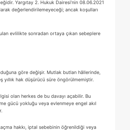
eğidir. Yargıtay 2. Hukuk Dairesi’nin 08.06.2021
olarak değerlendirilemeyeceği; ancak koşulları
rulan evlilikte sonradan ortaya çıkan sebeplere
lduğuna göre değişir. Mutlak butlan hâllerinde,
beş yıllık hak düşürücü süre öngörülmemiştir.
gisi olan herkes de bu davayı açabilir. Bu
 etme gücü yokluğu veya evlenmeye engel akıl
r.
ı açma hakkı, iptal sebebinin öğrenildiği veya