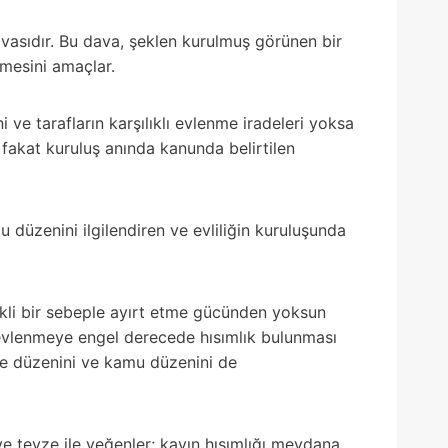
avasıdır. Bu dava, şeklen kurulmuş görünen bir
lmesini amaçlar.
ve tarafların karşılıklı evlenme iradeleri yoksa
ş, fakat kuruluş anında kanunda belirtilen
u düzenini ilgilendiren ve evliliğin kuruluşunda
rekli bir sebeple ayırt etme gücünden yoksun
 evlenmeye engel derecede hısımlık bulunması
aile düzenini ve kamu düzenini de
e teyze ile yeğenler; kayın hısımlığı meydana