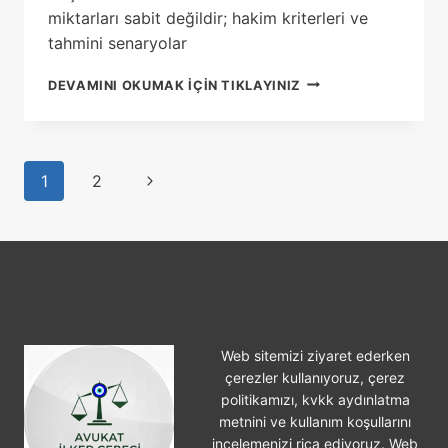
miktarları sabit değildir; hakim kriterleri ve
tahmini senaryolar
2026
DEVAMINI OKUMAK IÇIN TIKLAYINIZ
YILINDA
ALDATMA
NEDENIYLE
BOŞANMADA
Page
Next
1
2
TAZMINAT
MIKTARLARI
navigation
Page
NE
KADAR?
Web sitemizi ziyaret ederken
çerezler kullanıyoruz, çerez
politikamızı, kvkk aydınlatma
metnini ve kullanım koşullarını
incelemenizi rica ediyoruz. Web