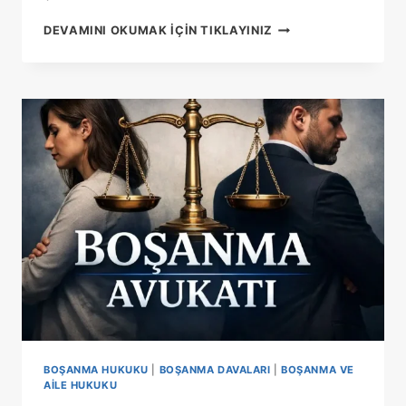
VELAYET
DEVAMINI OKUMAK IÇIN TIKLAYINIZ
DAVASINDA
ÇOCUĞUN
FIKRI
KAÇ
YAŞINDA
SORULUR
BOŞANMA HUKUKU
|
BOŞANMA DAVALARI
|
BOŞANMA VE
AILE HUKUKU