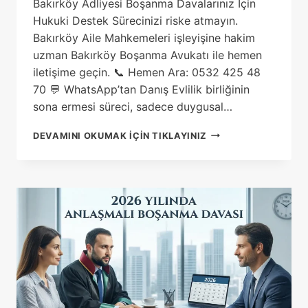
Bakırköy Adliyesi Boşanma Davalarınız İçin
Hukuki Destek Sürecinizi riske atmayın.
Bakırköy Aile Mahkemeleri işleyişine hakim
uzman Bakırköy Boşanma Avukatı ile hemen
iletişime geçin. 📞 Hemen Ara: 0532 425 48
70 💬 WhatsApp’tan Danış Evlilik birliğinin
sona ermesi süreci, sadece duygusal…
BAKIRKÖY
DEVAMINI OKUMAK IÇIN TIKLAYINIZ
BOŞANMA
AVUKATI:
PROFESYONEL
HUKUKI
DESTEK
REHBERI