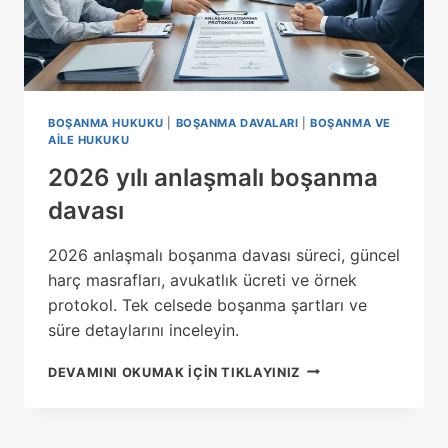
BOŞANMA HUKUKU
|
BOŞANMA DAVALARI
|
BOŞANMA VE
AILE HUKUKU
2026 yılı anlaşmalı boşanma
davası
2026 anlaşmalı boşanma davası süreci, güncel
harç masrafları, avukatlık ücreti ve örnek
protokol. Tek celsede boşanma şartları ve
süre detaylarını inceleyin.
2026
DEVAMINI OKUMAK IÇIN TIKLAYINIZ
YILI
ANLAŞMALI
BOŞANMA
DAVASI