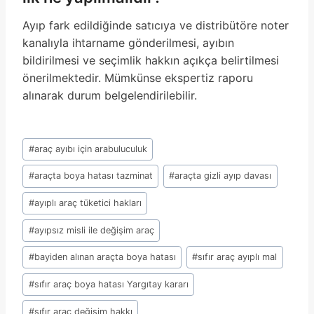
Ayıp fark edildiğinde satıcıya ve distribütöre noter
kanalıyla ihtarname gönderilmesi, ayıbın
bildirilmesi ve seçimlik hakkın açıkça belirtilmesi
önerilmektedir. Mümkünse ekspertiz raporu
alınarak durum belgelendirilebilir.
Post
#
araç ayıbı için arabuluculuk
Tags:
#
araçta boya hatası tazminat
#
araçta gizli ayıp davası
#
ayıplı araç tüketici hakları
#
ayıpsız misli ile değişim araç
#
bayiden alınan araçta boya hatası
#
sıfır araç ayıplı mal
#
sıfır araç boya hatası Yargıtay kararı
#
sıfır araç değişim hakkı