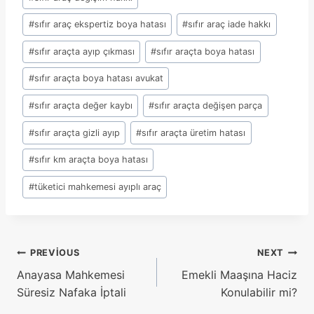
#
sıfır araç ekspertiz boya hatası
#
sıfır araç iade hakkı
#
sıfır araçta ayıp çıkması
#
sıfır araçta boya hatası
#
sıfır araçta boya hatası avukat
#
sıfır araçta değer kaybı
#
sıfır araçta değişen parça
#
sıfır araçta gizli ayıp
#
sıfır araçta üretim hatası
#
sıfır km araçta boya hatası
#
tüketici mahkemesi ayıplı araç
Yazı
PREVIOUS
NEXT
Anayasa Mahkemesi
Emekli Maaşına Haciz
gezinmesi
Süresiz Nafaka İptali
Konulabilir mi?