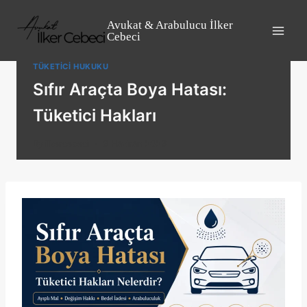
Skip
to
Avukat & Arabulucu İlker
Cebeci
content
TÜKETICI HUKUKU
Sıfır Araçta Boya Hatası:
Tüketici Hakları
By
ilkercebeci
6 Haziran 2026