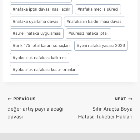
#
nafaka iptal davası nasıl açılır
#
nafaka meclis süreci
#
nafaka uyarlama davası
#
nafakanın kaldırılması davası
#
süreli nafaka uygulaması
#
süresiz nafaka iptali
#
tmk 175 iptal kararı sonuçları
#
yeni nafaka yasası 2026
#
yoksulluk nafakası kalktı mı
#
yoksulluk nafakası kusur oranları
Yazı
PREVIOUS
NEXT
değer artış payı alacağı
Sıfır Araçta Boya
gezinmesi
davası
Hatası: Tüketici Hakları