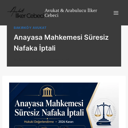
Skip
to
Avukat & Arabulucu İlker
Cebeci
content
BAKIRKÖY AVUKAT
Anayasa Mahkemesi Süresiz
Nafaka İptali
By
ilkercebeci
4 Haziran 2026