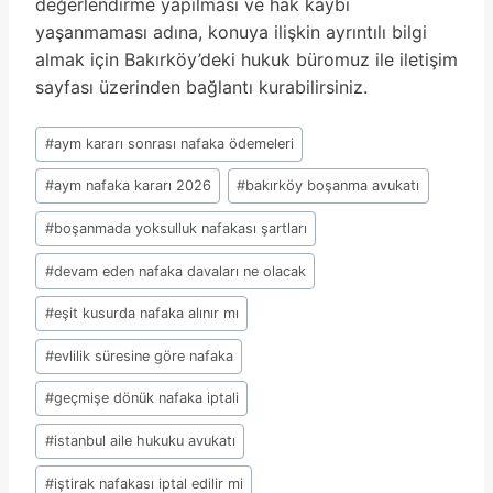
değerlendirme yapılması ve hak kaybı
yaşanmaması adına, konuya ilişkin ayrıntılı bilgi
almak için Bakırköy’deki hukuk büromuz ile iletişim
sayfası üzerinden bağlantı kurabilirsiniz.
Post
#
aym kararı sonrası nafaka ödemeleri
Tags:
#
aym nafaka kararı 2026
#
bakırköy boşanma avukatı
#
boşanmada yoksulluk nafakası şartları
#
devam eden nafaka davaları ne olacak
#
eşit kusurda nafaka alınır mı
#
evlilik süresine göre nafaka
#
geçmişe dönük nafaka iptali
#
istanbul aile hukuku avukatı
#
iştirak nafakası iptal edilir mi