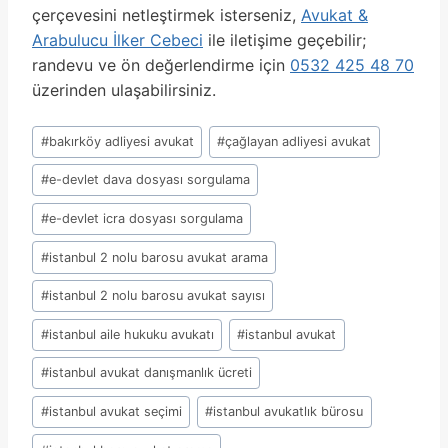
çerçevesini netleştirmek isterseniz,
Avukat &
Arabulucu İlker Cebeci
ile iletişime geçebilir;
randevu ve ön değerlendirme için
0532 425 48 70
üzerinden ulaşabilirsiniz.
Post
#
bakırköy adliyesi avukat
#
çağlayan adliyesi avukat
Tags:
#
e-devlet dava dosyası sorgulama
#
e-devlet icra dosyası sorgulama
#
istanbul 2 nolu barosu avukat arama
#
istanbul 2 nolu barosu avukat sayısı
#
istanbul aile hukuku avukatı
#
istanbul avukat
#
istanbul avukat danışmanlık ücreti
#
istanbul avukat seçimi
#
istanbul avukatlık bürosu