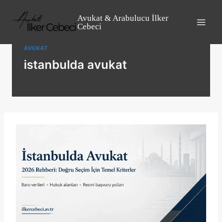
Skip
to
Avukat & Arabulucu İlker
Cebeci
content
AVUKAT
istanbulda avukat
By
ilkercebeci
29 Mart 2026