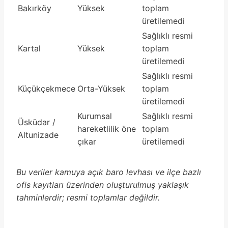
Bakırköy
Yüksek
toplam
üretilemedi
Sağlıklı resmi
Kartal
Yüksek
toplam
üretilemedi
Sağlıklı resmi
Küçükçekmece
Orta-Yüksek
toplam
üretilemedi
Kurumsal
Sağlıklı resmi
Üsküdar /
hareketlilik öne
toplam
Altunizade
çıkar
üretilemedi
Bu veriler kamuya açık baro levhası ve ilçe bazlı
ofis kayıtları üzerinden oluşturulmuş yaklaşık
tahminlerdir; resmi toplamlar değildir.