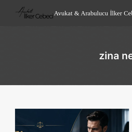
Skip
to
Avukat & Arabulucu İlker Ce
content
zina n