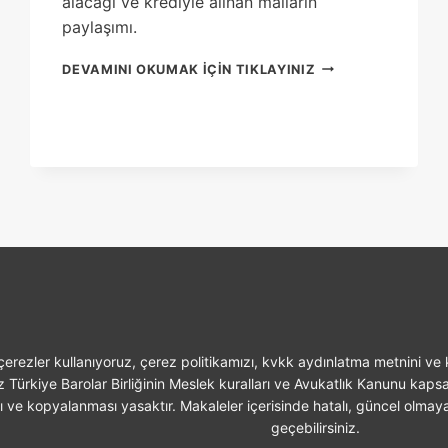
alacağı ve krediyle alınan malların
paylaşımı.
BOŞANMA
DEVAMINI OKUMAK IÇIN TIKLAYINIZ
SÜRECINDE
EV
VE
ARABA
PAYLAŞIMI
erezler kullanıyoruz, çerez politikamızı, kvkk aydınlatma metnini ve k
z Türkiye Barolar Birliğinin Meslek kuralları ve Avukatlık Kanunu kaps
sı ve kopyalanması yasaktır. Makaleler içerisinde hatalı, güncel olmaya
geçebilirsiniz.