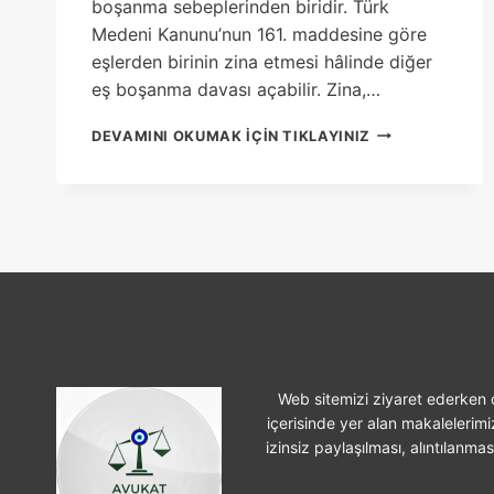
boşanma sebeplerinden biridir. Türk
Medeni Kanunu’nun 161. maddesine göre
eşlerden birinin zina etmesi hâlinde diğer
eş boşanma davası açabilir. Zina,…
ZINA
DEVAMINI OKUMAK IÇIN TIKLAYINIZ
NEDENIYLE
BOŞANMA
DAVASI
Web sitemizi ziyaret ederken ç
içerisinde yer alan makalelerimi
izinsiz paylaşılması, alıntılanma