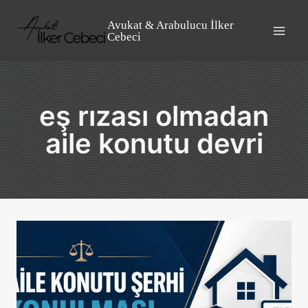
Skip
to
Avukat & Arabulucu İlker
Cebeci
content
eş rızası olmadan
aile konutu devri