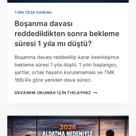
TÜRK CEZA KANUNU
Boşanma davası
reddedildikten sonra bekleme
süresi 1 yıla mı düştü?
Boşanma davası reddedilip karar kesinleşince
bekleme süresi 1 yıla düştü. 1 yılın başlangıcı,
şartlar, ortak hayatın kurulamaması ve TMK
166/4’e göre yeniden dava süreci.
BOŞANMA
DEVAMINI OKUMAK IÇIN TIKLAYINIZ
DAVASI
REDDEDILDIKTEN
SONRA
BEKLEME
SÜRESI
1
YILA