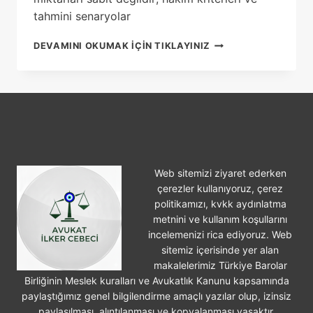
tahmini senaryolar
2026
DEVAMINI OKUMAK IÇIN TIKLAYINIZ
YILINDA
ALDATMA
NEDENIYLE
BOŞANMADA
TAZMINAT
MIKTARLARI
NE
KADAR?
Web sitemizi ziyaret ederken
çerezler kullanıyoruz, çerez
politikamızı, kvkk aydınlatma
metnini ve kullanım koşullarını
incelemenizi rica ediyoruz. Web
sitemiz içerisinde yer alan
makalelerimiz Türkiye Barolar
Birliğinin Meslek kuralları ve Avukatlık Kanunu kapsamında
paylaştığımız genel bilgilendirme amaçlı yazılar olup, izinsiz
paylaşılması, alıntılanması ve kopyalanması yasaktır.