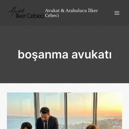
Skip
to
Avukat & Arabulucu İlker
Cebeci
content
boşanma avukatı