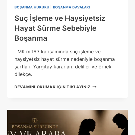
BOŞANMA HUKUKU
|
BOŞANMA DAVALARI
Suç İşleme ve Haysiyetsiz
Hayat Sürme Sebebiyle
Boşanma
TMK m.163 kapsamında suç işleme ve
haysiyetsiz hayat sürme nedeniyle boşanma
şartları, Yargıtay kararları, deliller ve örnek
dilekçe.
SUÇ
DEVAMINI OKUMAK IÇIN TIKLAYINIZ
İŞLEME
VE
HAYSIYETSIZ
HAYAT
SÜRME
SEBEBIYLE
BOŞANMA