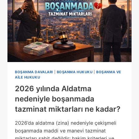
MI
DÜŞTÜ?
BOŞANMA DAVALARI
|
BOŞANMA HUKUKU
|
BOŞANMA VE
AILE HUKUKU
2026 yılında Aldatma
nedeniyle boşanmada
tazminat miktarları ne kadar?
2026’da aldatma (zina) nedeniyle çekişmeli
boşanmada maddi ve manevi tazminat
miktarları sabit değildir; hakim kriterleri ve