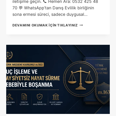
iletişime geçin. 📞 Hemen Ara: 0532 425 48
70 💬 WhatsApp’tan Danış Evlilik birliğinin
sona ermesi süreci, sadece duygusal…
BAKIRKÖY
DEVAMINI OKUMAK IÇIN TIKLAYINIZ
BOŞANMA
AVUKATI:
PROFESYONEL
HUKUKI
DESTEK
REHBERI