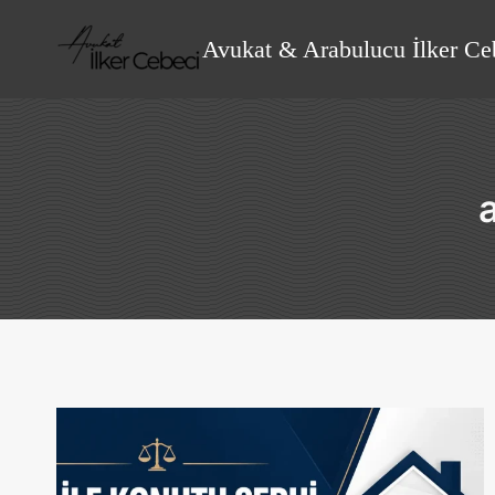
Skip
to
Avukat & Arabulucu İlker Ce
content