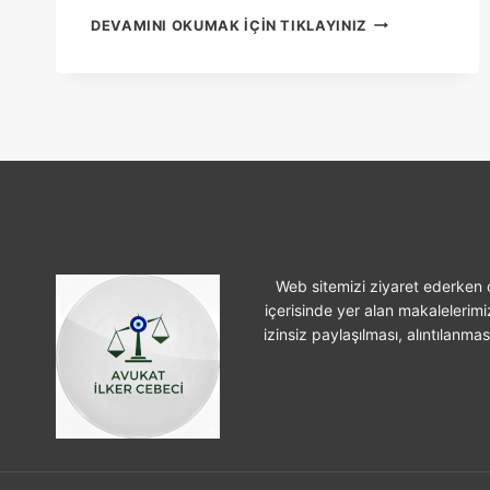
AILE
DEVAMINI OKUMAK IÇIN TIKLAYINIZ
KONUTU
ŞERHI
KONULMASI
Web sitemizi ziyaret ederken ç
içerisinde yer alan makalelerimi
izinsiz paylaşılması, alıntılanma