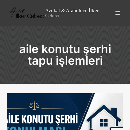
Skip
to
Avukat & Arabulucu İlker
Cebeci
content
aile konutu şerhi
tapu işlemleri