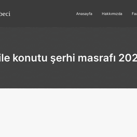
beci
Anasayfa
Hakkımızda
Faa
ile konutu şerhi masrafı 20