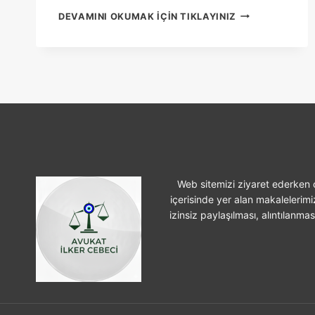
AILE
DEVAMINI OKUMAK IÇIN TIKLAYINIZ
KONUTU
ŞERHI
KONULMASI
Web sitemizi ziyaret ederken ç
içerisinde yer alan makalelerimi
izinsiz paylaşılması, alıntılanma