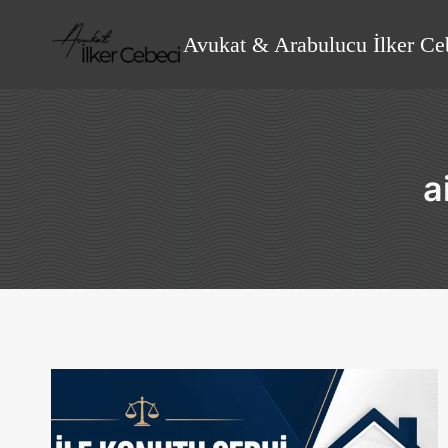
Skip
to
Avukat & Arabulucu İlker Ce
content
a