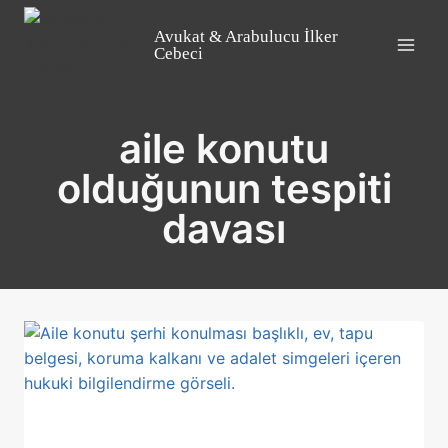
Skip
to
Avukat & Arabulucu İlker
Cebeci
content
aile konutu
olduğunun tespiti
davası