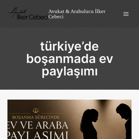
Skip
to
Avukat & Arabulucu İlker
Cebeci
content
türkiye’de
boşanmada ev
paylaşımı