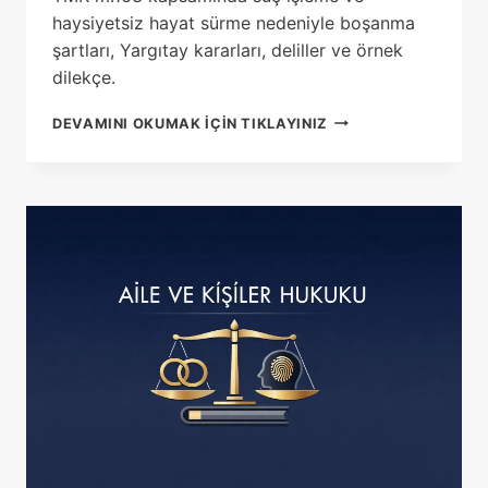
haysiyetsiz hayat sürme nedeniyle boşanma
şartları, Yargıtay kararları, deliller ve örnek
dilekçe.
SUÇ
DEVAMINI OKUMAK IÇIN TIKLAYINIZ
İŞLEME
VE
HAYSIYETSIZ
HAYAT
SÜRME
SEBEBIYLE
BOŞANMA