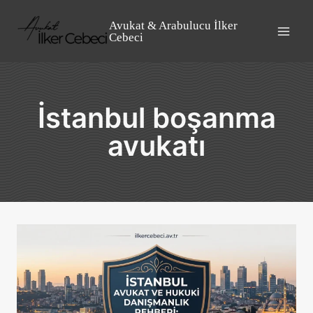
Skip
to
Avukat & Arabulucu İlker
Cebeci
content
İstanbul boşanma
avukatı