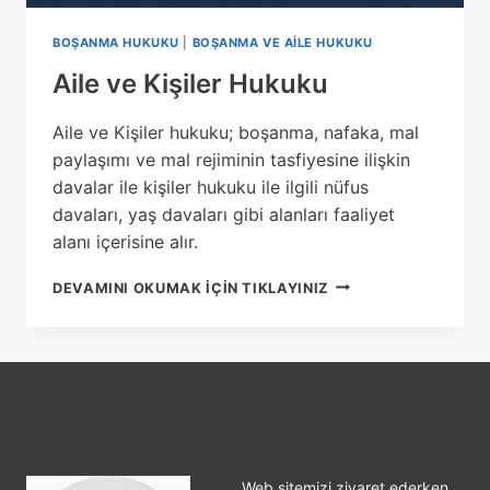
BOŞANMA HUKUKU
|
BOŞANMA VE AILE HUKUKU
Aile ve Kişiler Hukuku
Aile ve Kişiler hukuku; boşanma, nafaka, mal
paylaşımı ve mal rejiminin tasfiyesine ilişkin
davalar ile kişiler hukuku ile ilgili nüfus
davaları, yaş davaları gibi alanları faaliyet
alanı içerisine alır.
AILE
DEVAMINI OKUMAK IÇIN TIKLAYINIZ
VE
KIŞILER
HUKUKU
Web sitemizi ziyaret ederken