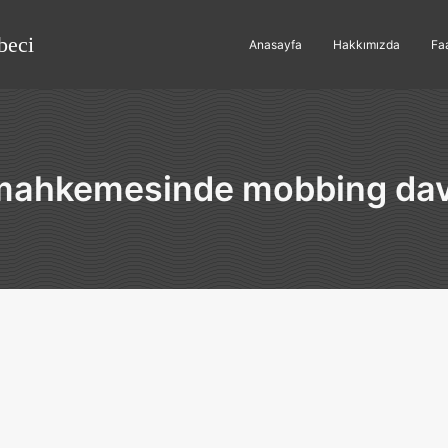
beci
Anasayfa
Hakkımızda
Faa
 mahkemesinde mobbing dav