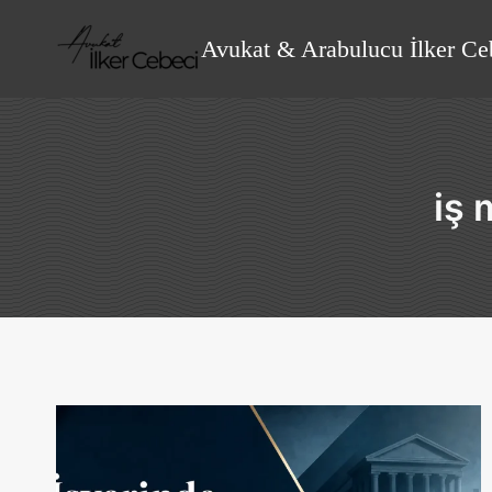
Skip
to
Avukat & Arabulucu İlker Ce
content
iş