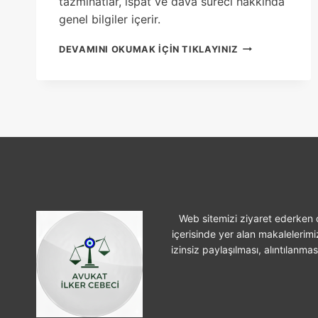
tazminatlar, ispat ve dava süreci hakkında
genel bilgiler içerir.
İŞYERINDE
DEVAMINI OKUMAK IÇIN TIKLAYINIZ
PSIKOLOJIK
BASKI
TAZMINATI
NEDIR?
Web sitemizi ziyaret ederken ç
içerisinde yer alan makalelerimi
izinsiz paylaşılması, alıntılanma