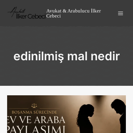
Skip
to
Avukat & Arabulucu İlker
Cebeci
content
edinilmiş mal nedir