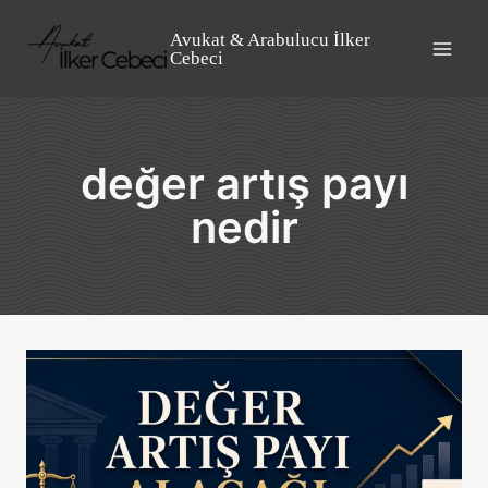
Skip
to
Avukat & Arabulucu İlker
Cebeci
content
değer artış payı
nedir