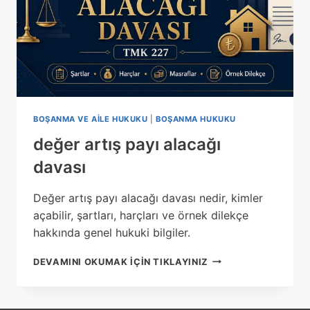
BOŞANMA VE AILE HUKUKU
|
BOŞANMA HUKUKU
değer artış payı alacağı
davası
Değer artış payı alacağı davası nedir, kimler
açabilir, şartları, harçları ve örnek dilekçe
hakkında genel hukuki bilgiler.
DEĞER
DEVAMINI OKUMAK IÇIN TIKLAYINIZ
ARTIŞ
PAYI
ALACAĞI