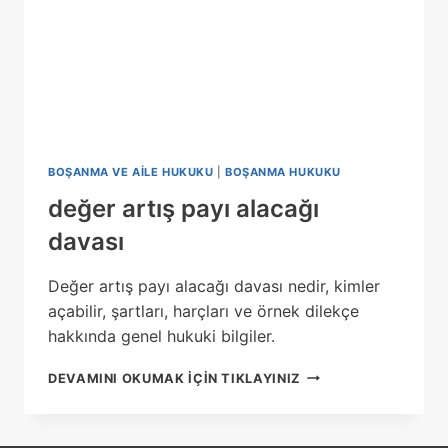
BOŞANMA VE AILE HUKUKU
|
BOŞANMA HUKUKU
değer artış payı alacağı
davası
Değer artış payı alacağı davası nedir, kimler
açabilir, şartları, harçları ve örnek dilekçe
hakkında genel hukuki bilgiler.
DEĞER
DEVAMINI OKUMAK IÇIN TIKLAYINIZ
ARTIŞ
PAYI
ALACAĞI