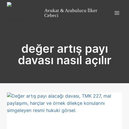
Skip
to
Avukat & Arabulucu İlker
Cebeci
content
değer artış payı
davası nasıl açılır