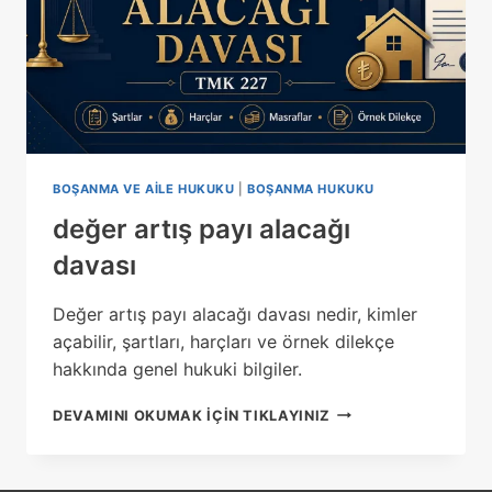
BOŞANMA VE AILE HUKUKU
|
BOŞANMA HUKUKU
değer artış payı alacağı
davası
Değer artış payı alacağı davası nedir, kimler
açabilir, şartları, harçları ve örnek dilekçe
hakkında genel hukuki bilgiler.
DEĞER
DEVAMINI OKUMAK IÇIN TIKLAYINIZ
ARTIŞ
PAYI
ALACAĞI