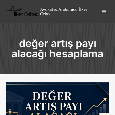
Skip
to
Avukat & Arabulucu İlker
Cebeci
content
değer artış payı
alacağı hesaplama