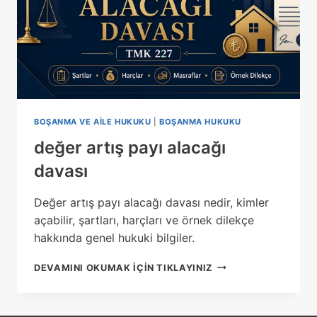
BOŞANMA VE AILE HUKUKU
|
BOŞANMA HUKUKU
değer artış payı alacağı
davası
Değer artış payı alacağı davası nedir, kimler
açabilir, şartları, harçları ve örnek dilekçe
hakkında genel hukuki bilgiler.
DEĞER
DEVAMINI OKUMAK IÇIN TIKLAYINIZ
ARTIŞ
PAYI
ALACAĞI