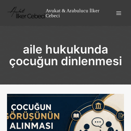
Skip
to
Avukat & Arabulucu İlker
Cebeci
content
aile hukukunda
çocuğun dinlenmesi