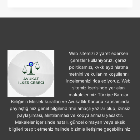
İŞLEME
VE
HAYSIYETSIZ
HAYAT
SÜRME
SEBEBIYLE
BOŞANMA
Web sitemizi ziyaret ederken
çerezler kullanıyoruz, çerez
politikamızı, kvkk aydınlatma
metnini ve kullanım koşullarını
incelemenizi rica ediyoruz. Web
sitemiz içerisinde yer alan
makalelerimiz Türkiye Barolar
Birliğinin Meslek kuralları ve Avukatlık Kanunu kapsamında
paylaştığımız genel bilgilendirme amaçlı yazılar olup, izinsiz
paylaşılması, alıntılanması ve kopyalanması yasaktır.
Makaleler içerisinde hatalı, güncel olmayan veya eksik
bilgileri tespit etmeniz halinde bizimle iletişime geçebilirsiniz.