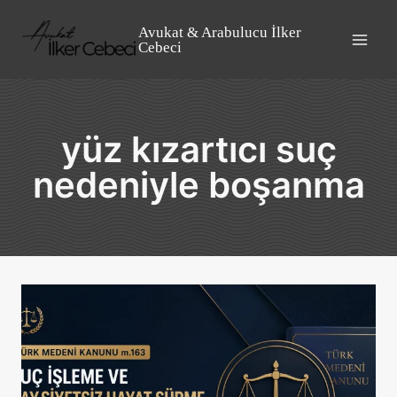
Skip
to
Avukat & Arabulucu İlker
Cebeci
content
yüz kızartıcı suç
nedeniyle boşanma