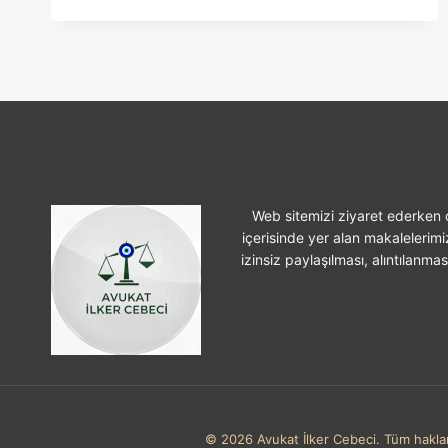
PAKETI
Web sitemizi ziyaret ederken ç
içerisinde yer alan makalelerimi
izinsiz paylaşılması, alıntılanma
© 2026 Avukat İlker Cebeci. Tüm hakları