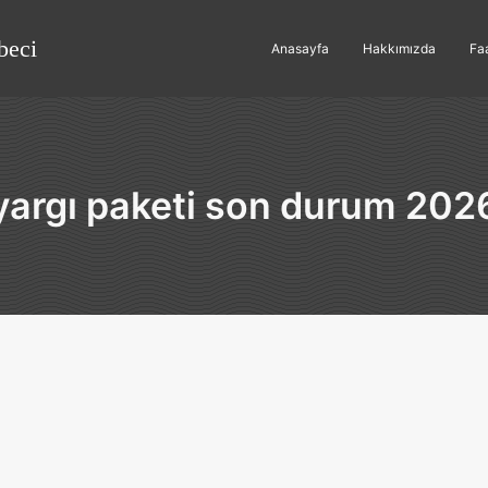
beci
Anasayfa
Hakkımızda
Faa
yargı paketi son durum 202