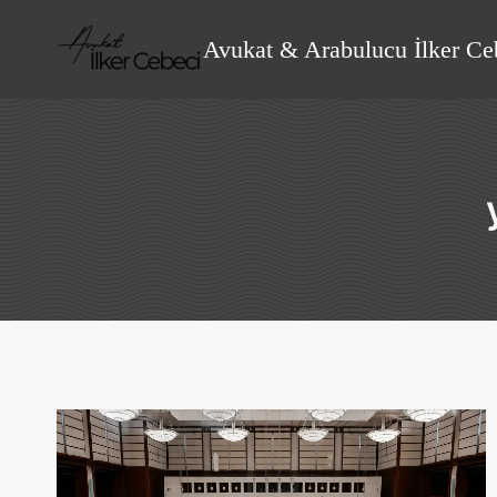
Skip
to
Avukat & Arabulucu İlker Ce
content