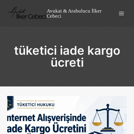
Skip
to
Avukat & Arabulucu İlker
Cebeci
content
tüketici iade kargo
ücreti