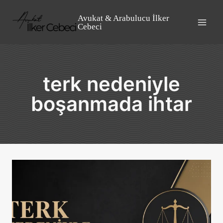
Skip
to
Avukat & Arabulucu İlker
Cebeci
content
terk nedeniyle
boşanmada ihtar