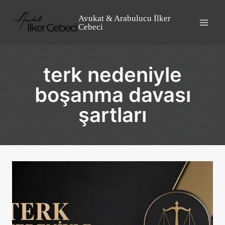
Skip
to
Avukat & Arabulucu İlker
Cebeci
content
terk nedeniyle
boşanma davası
şartları