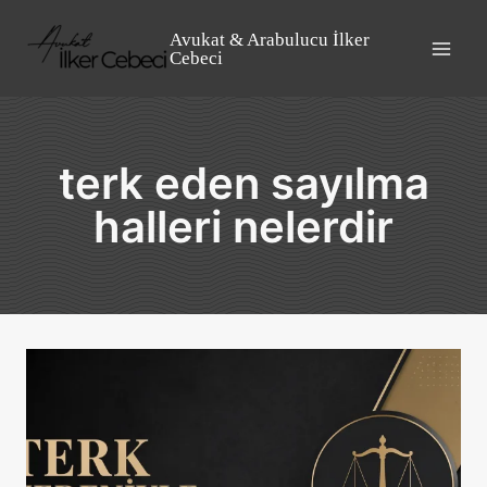
Skip
to
Avukat & Arabulucu İlker
Cebeci
content
terk eden sayılma
halleri nelerdir