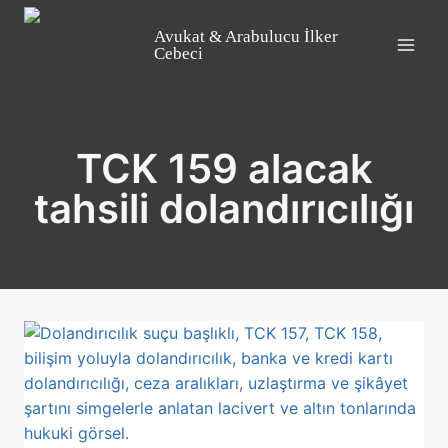
Skip
to
Avukat & Arabulucu İlker
Cebeci
content
TCK 159 alacak
tahsili dolandırıcılığı