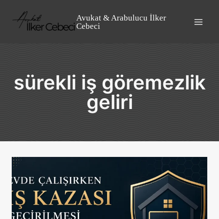
Skip
to
Avukat & Arabulucu İlker
Cebeci
content
sürekli iş göremezlik
geliri