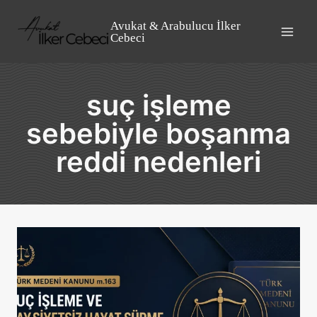
Skip
to
Avukat & Arabulucu İlker
Cebeci
content
suç işleme
sebebiyle boşanma
reddi nedenleri