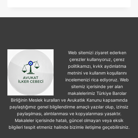
İŞLEME
VE
HAYSIYETSIZ
HAYAT
SÜRME
SEBEBIYLE
BOŞANMA
Web sitemizi ziyaret ederken
çerezler kullanıyoruz, çerez
politikamızı, kvkk aydınlatma
metnini ve kullanım koşullarını
incelemenizi rica ediyoruz. Web
sitemiz içerisinde yer alan
makalelerimiz Türkiye Barolar
Birliğinin Meslek kuralları ve Avukatlık Kanunu kapsamında
paylaştığımız genel bilgilendirme amaçlı yazılar olup, izinsiz
paylaşılması, alıntılanması ve kopyalanması yasaktır.
Makaleler içerisinde hatalı, güncel olmayan veya eksik
bilgileri tespit etmeniz halinde bizimle iletişime geçebilirsiniz.