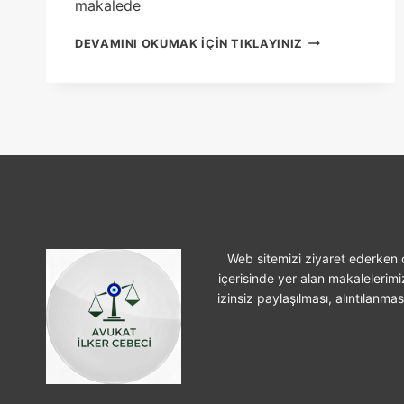
makalede
EVDE
DEVAMINI OKUMAK IÇIN TIKLAYINIZ
ÇALIŞIRKEN
IŞ
KAZASI
GEÇIRILMESI
Web sitemizi ziyaret ederken ç
içerisinde yer alan makalelerimi
izinsiz paylaşılması, alıntılanma