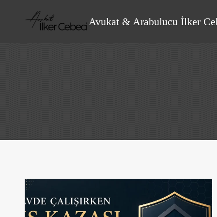
Skip
to
Avukat & Arabulucu İlker Ce
content