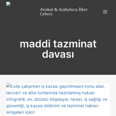
Skip
to
Avukat & Arabulucu İlker
Cebeci
content
maddi tazminat
davası