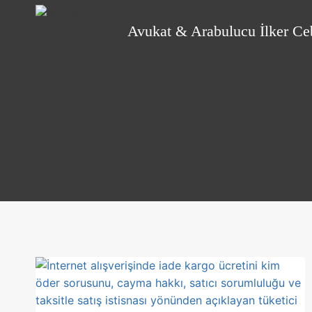
Skip
to
Avukat & Arabulucu İlker Ce
content