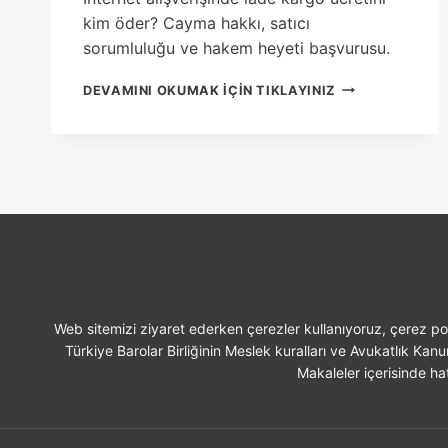
kim öder? Cayma hakkı, satıcı
sorumluluğu ve hakem heyeti başvurusu.
INTERNET
DEVAMINI OKUMAK IÇIN TIKLAYINIZ
ALIŞVERIŞINDE
IADE
KARGO
ÜCRETINI
KIM
ÖDER?
Web sitemizi ziyaret ederken çerezler kullanıyoruz, çerez pol
Türkiye Barolar Birliğinin Meslek kuralları ve Avukatlık Kan
Makaleler içerisinde hat