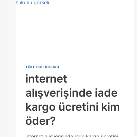
TÜKETICI HUKUKU
internet
alışverişinde iade
kargo ücretini kim
öder?
İnternet alışverişinde iade kargo ücretini