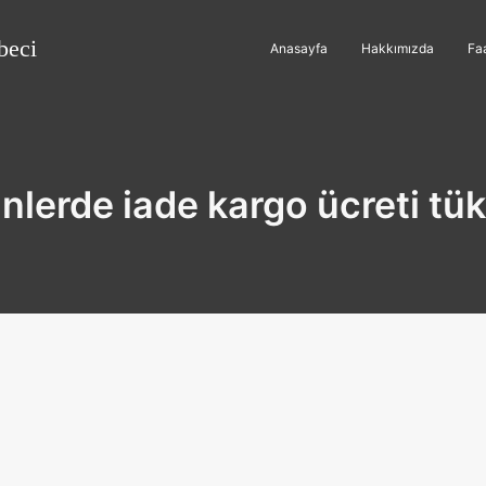
beci
Anasayfa
Hakkımızda
Faa
lerde iade kargo ücreti tüke