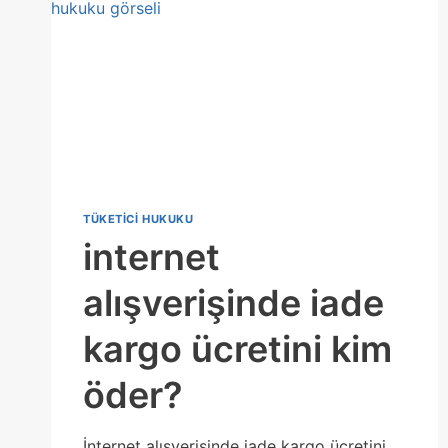
TÜKETICI HUKUKU
internet
alışverişinde iade
kargo ücretini kim
öder?
İnternet alışverişinde iade kargo ücretini