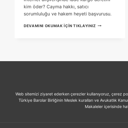
kim öder? Cayma hakkı, satıcı
sorumluluğu ve hakem heyeti başvurusu.
INTERNET
DEVAMINI OKUMAK IÇIN TIKLAYINIZ
ALIŞVERIŞINDE
IADE
KARGO
ÜCRETINI
KIM
ÖDER?
Web sitemizi ziyaret ederken çerezler kullanıyoruz, çerez pol
Türkiye Barolar Birliğinin Meslek kuralları ve Avukatlık Kan
Makaleler içerisinde hat