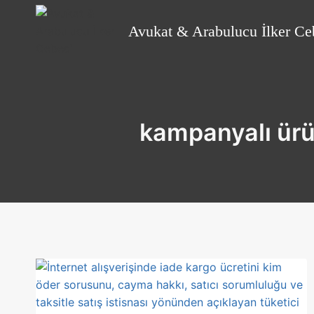
Skip
to
Avukat & Arabulucu İlker Ce
content
kampanyalı ürün