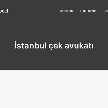
beci
Anasayfa
Hakkımızda
Faa
İstanbul çek avukatı