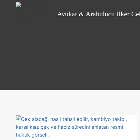
Skip
to
Avukat & Arabulucu İlker Ce
content