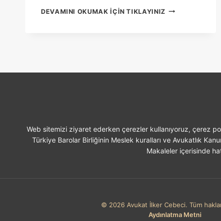
ÇEK
DEVAMINI OKUMAK IÇIN TIKLAYINIZ
ALACAĞI
NASIL
TAHSIL
EDILIR
Web sitemizi ziyaret ederken çerezler kullanıyoruz, çerez pol
Türkiye Barolar Birliğinin Meslek kuralları ve Avukatlık Kan
Makaleler içerisinde hat
© 2026 Avukat İlker Cebeci. Tüm hakları
Aydınlatma Metni