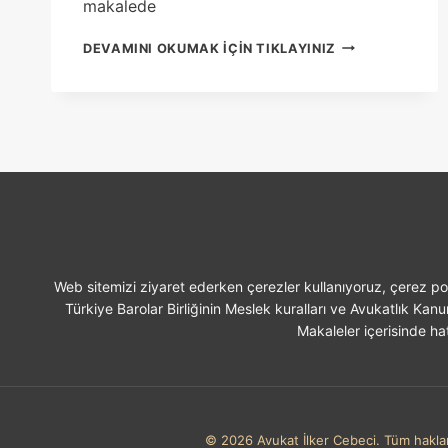
makalede
EVDE
DEVAMINI OKUMAK IÇIN TIKLAYINIZ
ÇALIŞIRKEN
IŞ
KAZASI
GEÇIRILMESI
Web sitemizi ziyaret ederken çerezler kullanıyoruz, çerez pol
Türkiye Barolar Birliğinin Meslek kuralları ve Avukatlık Kan
Makaleler içerisinde hat
© 2026 Avukat İlker Cebeci. Tüm hakları