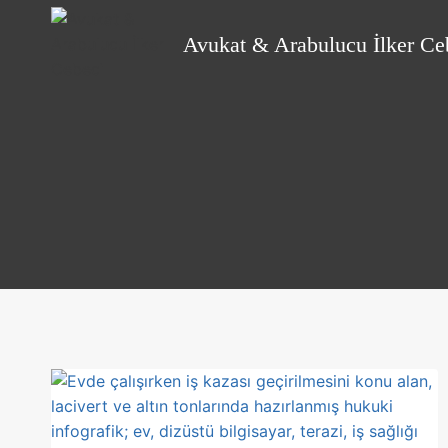
Skip
to
Avukat & Arabulucu İlker Ce
content