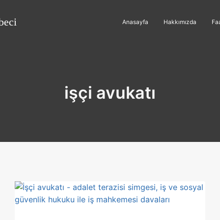
beci
Anasayfa
Hakkımızda
Faa
işçi avukatı