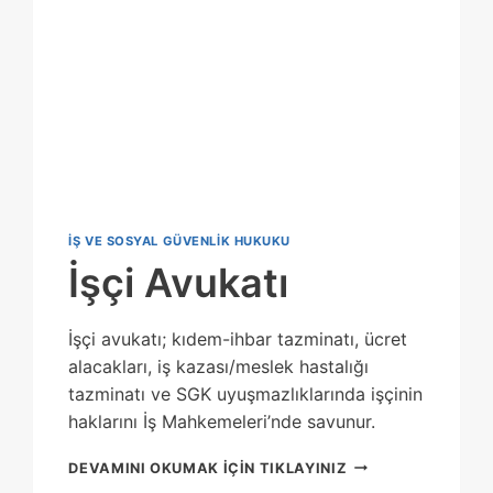
IŞ VE SOSYAL GÜVENLIK HUKUKU
İşçi Avukatı
İşçi avukatı; kıdem-ihbar tazminatı, ücret
alacakları, iş kazası/meslek hastalığı
tazminatı ve SGK uyuşmazlıklarında işçinin
haklarını İş Mahkemeleri’nde savunur.
İŞÇI
DEVAMINI OKUMAK IÇIN TIKLAYINIZ
AVUKATI