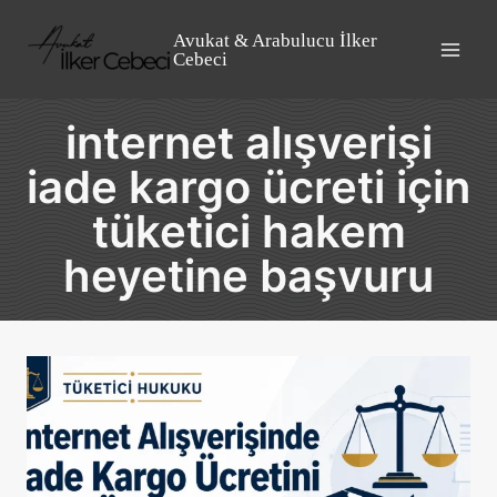
Skip
to
Avukat & Arabulucu İlker
Cebeci
content
internet alışverişi
iade kargo ücreti için
tüketici hakem
heyetine başvuru