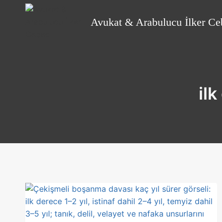
Skip
to
Avukat & Arabulucu İlker Ce
content
il