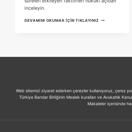
süreleri etkileyen faktörleri hukuki açıdan
inceleyin.
ÇEKIŞMELI
DEVAMINI OKUMAK IÇIN TIKLAYINIZ
BOŞANMA
DAVASI
KAÇ
YIL
SÜRER
Web sitemizi ziyaret ederken çerezler kullanıyoruz, çerez pol
Türkiye Barolar Birliğinin Meslek kuralları ve Avukatlık Kan
Makaleler içerisinde hat