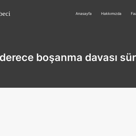
beci
Anasayfa
Hakkımızda
Faa
k derece boşanma davası sür