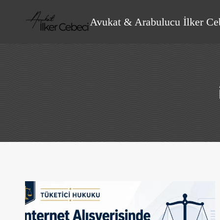
Skip
to
Avukat & Arabulucu İlker Ce
content