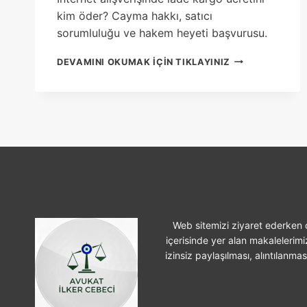
kim öder? Cayma hakkı, satıcı
sorumluluğu ve hakem heyeti başvurusu.
INTERNET
DEVAMINI OKUMAK IÇIN TIKLAYINIZ
ALIŞVERIŞINDE
IADE
KARGO
ÜCRETINI
KIM
ÖDER?
Web sitemizi ziyaret ederken ç
içerisinde yer alan makalelerimi
izinsiz paylaşılması, alıntılanma