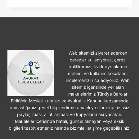
İŞLEME
VE
HAYSIYETSIZ
HAYAT
SÜRME
SEBEBIYLE
BOŞANMA
Web sitemizi ziyaret ederken
çerezler kullanıyoruz, çerez
politikamızı, kvkk aydınlatma
metnini ve kullanım koşullarını
incelemenizi rica ediyoruz. Web
sitemiz içerisinde yer alan
makalelerimiz Türkiye Barolar
Birliğinin Meslek kuralları ve Avukatlık Kanunu kapsamında
paylaştığımız genel bilgilendirme amaçlı yazılar olup, izinsiz
paylaşılması, alıntılanması ve kopyalanması yasaktır.
Makaleler içerisinde hatalı, güncel olmayan veya eksik
bilgileri tespit etmeniz halinde bizimle iletişime geçebilirsiniz.