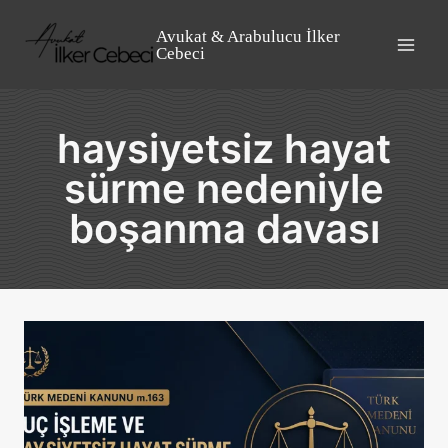
Skip
to
Avukat & Arabulucu İlker
Cebeci
content
haysiyetsiz hayat
sürme nedeniyle
boşanma davası