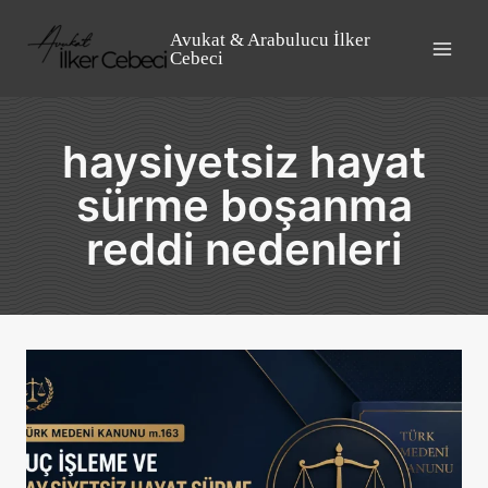
Skip
to
Avukat & Arabulucu İlker
Cebeci
content
haysiyetsiz hayat
sürme boşanma
reddi nedenleri