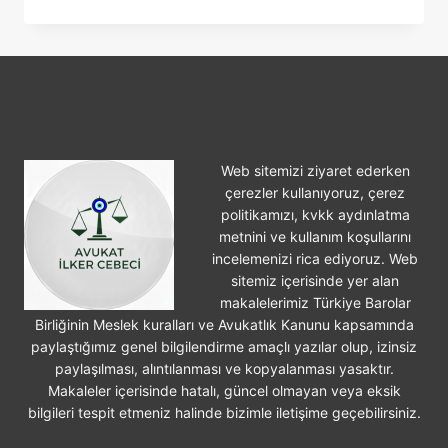
İŞLEME
VE
HAYSIYETSIZ
HAYAT
SÜRME
SEBEBIYLE
BOŞANMA
Web sitemizi ziyaret ederken
çerezler kullanıyoruz, çerez
politikamızı, kvkk aydınlatma
metnini ve kullanım koşullarını
incelemenizi rica ediyoruz. Web
sitemiz içerisinde yer alan
makalelerimiz Türkiye Barolar
Birliğinin Meslek kuralları ve Avukatlık Kanunu kapsamında
paylaştığımız genel bilgilendirme amaçlı yazılar olup, izinsiz
paylaşılması, alıntılanması ve kopyalanması yasaktır.
Makaleler içerisinde hatalı, güncel olmayan veya eksik
bilgileri tespit etmeniz halinde bizimle iletişime geçebilirsiniz.