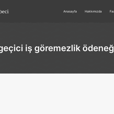
beci
Anasayfa
Hakkımızda
Faa
geçici iş göremezlik ödeneğ