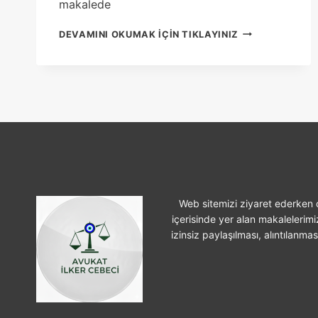
makalede
EVDE
DEVAMINI OKUMAK IÇIN TIKLAYINIZ
ÇALIŞIRKEN
IŞ
KAZASI
GEÇIRILMESI
Web sitemizi ziyaret ederken ç
içerisinde yer alan makalelerimi
izinsiz paylaşılması, alıntılanma