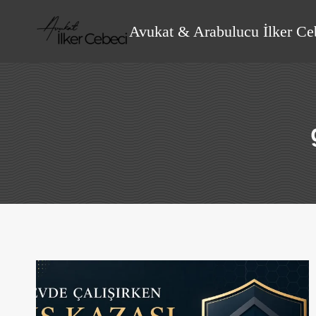
Skip
to
Avukat & Arabulucu İlker Ce
content