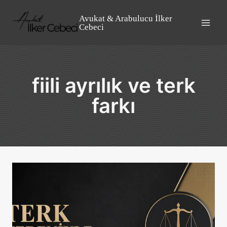
Skip
to
Avukat & Arabulucu İlker
Cebeci
content
fiili ayrılık ve terk
farkı