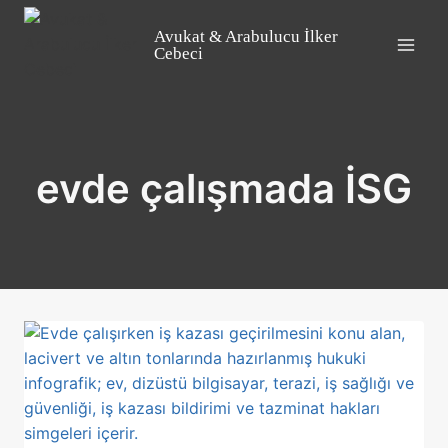
Skip
to
Avukat & Arabulucu İlker
Cebeci
content
evde çalışmada İSG