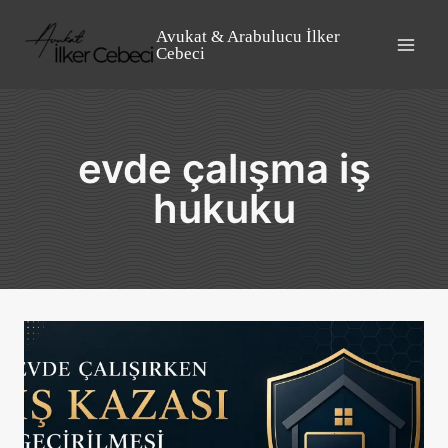
Skip
to
Avukat & Arabulucu İlker
Cebeci
content
evde çalışma iş
hukuku