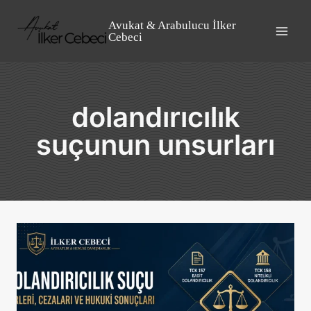
Skip
to
Avukat & Arabulucu İlker
Cebeci
content
dolandırıcılık
suçunun unsurları