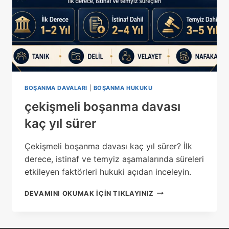
BOŞANMA DAVALARI
|
BOŞANMA HUKUKU
çekişmeli boşanma davası
kaç yıl sürer
Çekişmeli boşanma davası kaç yıl sürer? İlk
derece, istinaf ve temyiz aşamalarında süreleri
etkileyen faktörleri hukuki açıdan inceleyin.
ÇEKIŞMELI
DEVAMINI OKUMAK IÇIN TIKLAYINIZ
BOŞANMA
DAVASI
KAÇ