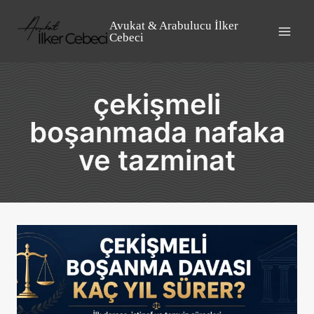
Skip
to
Avukat & Arabulucu İlker
Cebeci
content
çekişmeli
boşanmada nafaka
ve tazminat