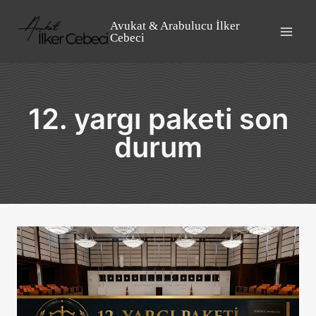
Skip
to
Avukat & Arabulucu İlker
Cebeci
content
12. yargı paketi son
durum