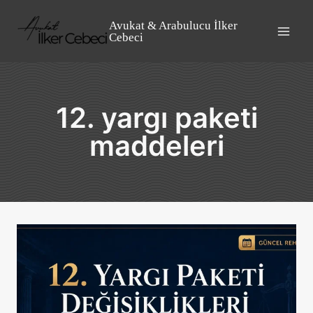
Skip
to
Avukat & Arabulucu İlker
Cebeci
content
12. yargı paketi
maddeleri