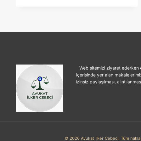
PAKETI
Web sitemizi ziyaret ederken ç
içerisinde yer alan makalelerimi
izinsiz paylaşılması, alıntılanma
© 2026 Avukat İlker Cebeci. Tüm hakları